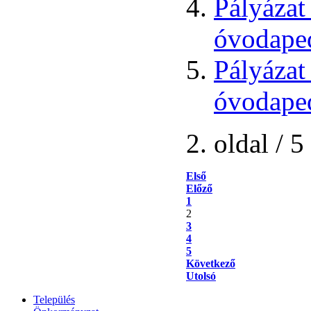
Pályázat
óvodape
Pályázat
óvodape
2. oldal / 5
Első
Előző
1
2
3
4
5
Következő
Utolsó
Település