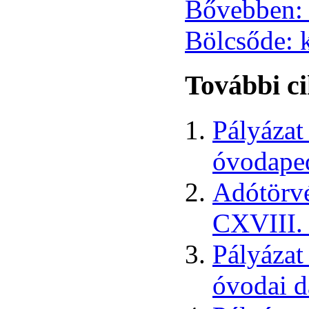
Bővebben: 
Bölcsőde: 
További ci
Pályázat
óvodape
Adótörvé
CXVIII. 
Pályázat
óvodai d