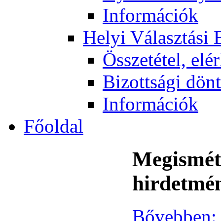
Információk
Helyi Választási 
Összetétel, elé
Bizottsági dön
Információk
Főoldal
Megisméte
hirdetmé
Bővebben: 