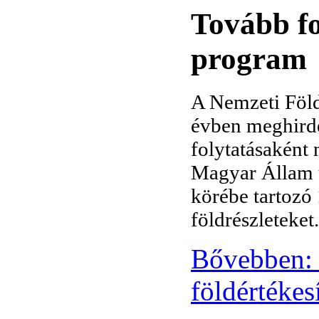
Tovább fo
program
A Nemzeti Föl
évben meghirde
folytatásaként 
Magyar Állam t
körébe tartozó
földrészleteket.
Bővebben: 
földértékes