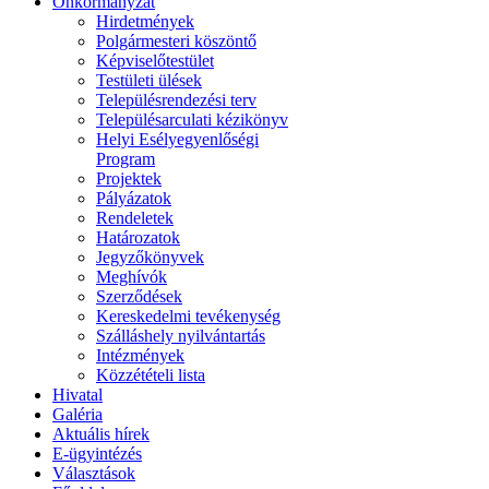
Önkormányzat
Hirdetmények
Polgármesteri köszöntő
Képviselőtestület
Testületi ülések
Településrendezési terv
Településarculati kézikönyv
Helyi Esélyegyenlőségi
Program
Projektek
Pályázatok
Rendeletek
Határozatok
Jegyzőkönyvek
Meghívók
Szerződések
Kereskedelmi tevékenység
Szálláshely nyilvántartás
Intézmények
Közzétételi lista
Hivatal
Galéria
Aktuális hírek
E-ügyintézés
Választások