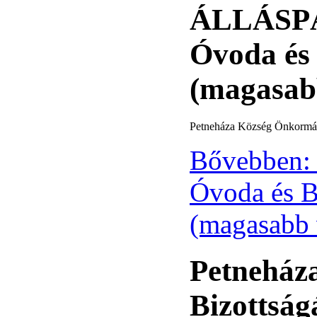
ÁLLÁSPÁ
Óvoda és 
(magasab
Petneháza Község Önkormányz
Bővebben:
Óvoda és B
(magasabb 
Petneháza
Bizottság