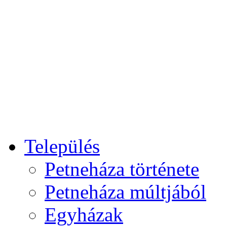
Település
Petneháza története
Petneháza múltjából
Egyházak