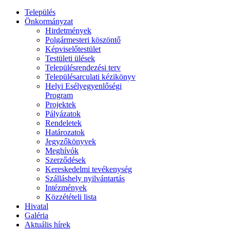
Település
Önkormányzat
Hirdetmények
Polgármesteri köszöntő
Képviselőtestület
Testületi ülések
Településrendezési terv
Településarculati kézikönyv
Helyi Esélyegyenlőségi
Program
Projektek
Pályázatok
Rendeletek
Határozatok
Jegyzőkönyvek
Meghívók
Szerződések
Kereskedelmi tevékenység
Szálláshely nyilvántartás
Intézmények
Közzétételi lista
Hivatal
Galéria
Aktuális hírek