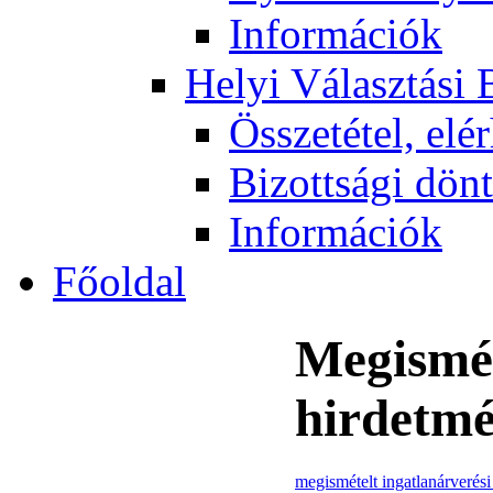
Információk
Helyi Választási 
Összetétel, elé
Bizottsági dön
Információk
Főoldal
Megismét
hirdetmé
megismételt ingatlanárverés