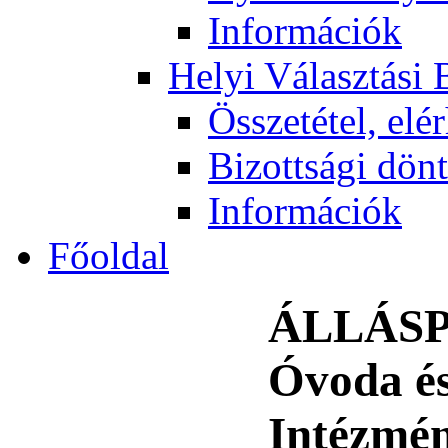
Információk
Helyi Választási 
Összetétel, elé
Bizottsági dön
Információk
Főoldal
ÁLLÁSPÁ
Óvoda és
Intézmé