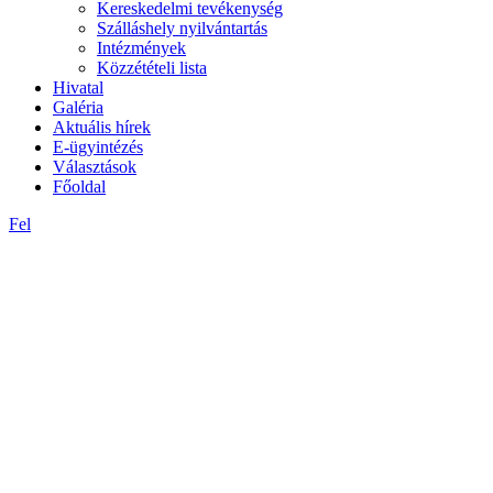
Kereskedelmi tevékenység
Szálláshely nyilvántartás
Intézmények
Közzétételi lista
Hivatal
Galéria
Aktuális hírek
E-ügyintézés
Választások
Főoldal
Fel