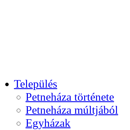
Település
Petneháza története
Petneháza múltjából
Egyházak