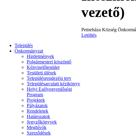
vezető)
Petneháza Község Önkormányz
Letöltés
Település
Önkormányzat
Hirdetmények
Polgármesteri köszöntő
Képviselőtestület
Testületi ülések
Településrendezési terv
Településarculati kézikönyv
Helyi Esélyegyenlőségi
Program
Projektek
Pályázatok
Rendeletek
Határozatok
Jegyzőkönyvek
Meghívók
Szerződések