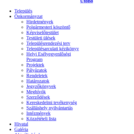
Utolsó
Település
Önkormányzat
Hirdetmények
Polgármesteri köszöntő
Képviselőtestület
Testületi ülések
Településrendezési terv
Településarculati kézikönyv
Helyi Esélyegyenlőségi
Program
Projektek
Pályázatok
Rendeletek
Határozatok
Jegyzőkönyvek
Meghívók
Szerződések
Kereskedelmi tevékenység
Szálláshely nyilvántartás
Intézmények
Közzétételi lista
Hivatal
Galéria