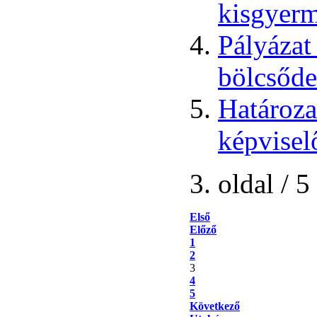
kisgyer
Pályázat
bölcsőde
Határoza
képvisel
3. oldal / 5
Első
Előző
1
2
3
4
5
Következő